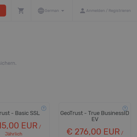
shopping_cart
language
arrow_drop_down
person
ore
German
Anmelden / Registrieren
sichern.
rust - Basic SSL
GeoTrust - True BusinessID
EV
15,00 EUR
/
€ 276,00 EUR
/
Jährlich