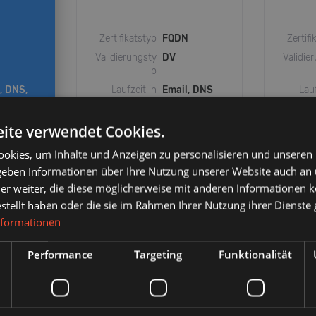
N
Zertifikatstyp
FQDN
Zertifi
Validierungsty
DV
Validie
p
, DNS,
Laufzeit in
Email, DNS
Lauf
Monaten
M
Wildcard
✓
W
ite verwendet Cookies.
4, 36
DCV-Methode
12, 24, 36
DCV-M
okies, um Inhalte und Anzeigen zu personalisieren und unseren
(Domain
(
Control
 geben Informationen über Ihre Nutzung unserer Website auch an
Validation)
Vali
er weiter, die diese möglicherweise mit anderen Informationen k
estellt haben oder die sie im Rahmen Ihrer Nutzung ihrer Dienst
nformationen
Performance
Targeting
Funktionalität