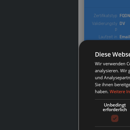
Zertifikatstyp
FQD
Validierungsty
DV
p
Laufzeit in
Email
Monaten
File
Wildcard
X
Diese Webse
DCV-Methode
12, 2
Wir verwenden Co
(Domain
Control
analysieren. Wir
Validation)
und Analysepartn
Sie ihnen bereitg
haben.
Weitere I
Unbedingt
erforderlich