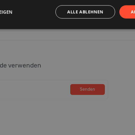
EIGEN
ALLE ABLEHNEN
A
e
ode verwenden
Senden