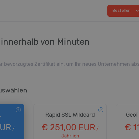
expand_m
Bestellen
at innerhalb von Minuten
Ihr bevorzugtes Zertifikat ein, um Ihr neues Unternehmen ab
auswählen
L
Rapid SSL Wildcard
GeoT
EUR
€ 251,00 EUR
€ 1
/
/
Jährlich