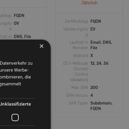
Jährlich
katstyp
FQDN
Zertifikatstyp
FQDN
rungsty
OV
p
Validierungsty
EV
p
zeit in
DNS, File
onaten
Laufzeit in
Email, DNS,
×
Monaten
File
ildcard
X
Wildcard
X
ethode
12
 Datenverkehr zu
Domain
DCV-Methode
12, 24, 36
Control
(Domain
 unsere Werbe-
dation)
Control
ombinieren, die
Validation)
e gesammelt
Max. SAN
200
SAN inklusiv
4
Unklassifizierte
SAN Typen
Subdomain,
FQDN