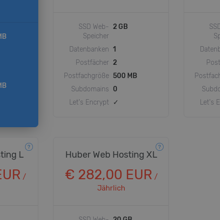
SSD Web-
2 GB
SS
Speicher
S
MB
Datenbanken
1
Daten
Postfächer
2
Post
Postfachgröße
500 MB
Postfac
MB
Subdomains
0
Subd
Let's Encrypt
✓
Let's 
ting L
Huber Web Hosting XL
EUR
€ 282,00 EUR
/
/
Jährlich
SSD Web-
20 GB