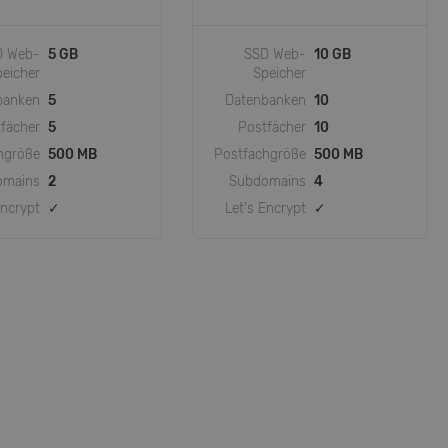
D Web-
5 GB
SSD Web-
10 GB
peicher
Speicher
banken
5
Datenbanken
10
fächer
5
Postfächer
10
hgröße
500 MB
Postfachgröße
500 MB
omains
2
Subdomains
4
Encrypt
✓
Let's Encrypt
✓