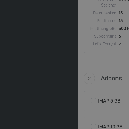
Speicher
Datenbanken
15
Postfächer
15
Postfachgröße
500 
Subdomains
6
Let's Encrypt
✓
Addons
2
IMAP 5 GB
IMAP 10 GB