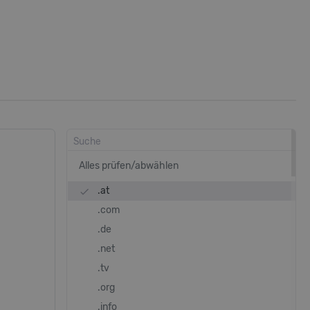
Alles prüfen/abwählen
.at
done
.com
.de
.net
.tv
.org
.info