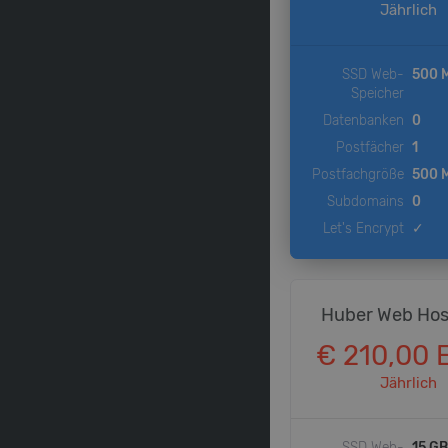
Jährlich
SSD Web-
500 
Speicher
Datenbanken
0
Postfächer
1
Postfachgröße
500 
Subdomains
0
Let's Encrypt
✓
Huber Web Hos
€ 210,00 
Jährlich
SSD Web-
15 GB