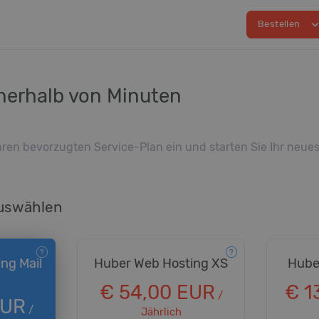
expand_m
Bestellen
nnerhalb von Minuten
Ihren bevorzugten Service-Plan ein und starten Sie Ihr neue
auswählen
ng Mail
Huber Web Hosting XS
Hube
€ 54,00 EUR
€ 1
/
EUR
/
Jährlich