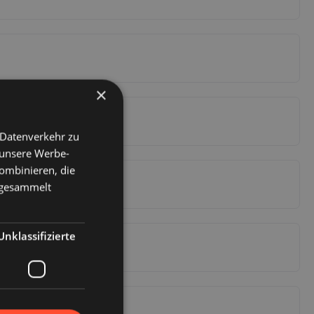
×
 Datenverkehr zu
 unsere Werbe-
ombinieren, die
e gesammelt
Unklassifizierte