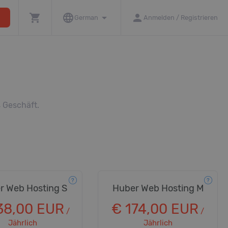
shopping_cart
language
arrow_drop_down
person
ore
German
Anmelden / Registrieren
s Geschäft.
r Web Hosting S
Huber Web Hosting M
38,00 EUR
€ 174,00 EUR
/
/
Jährlich
Jährlich