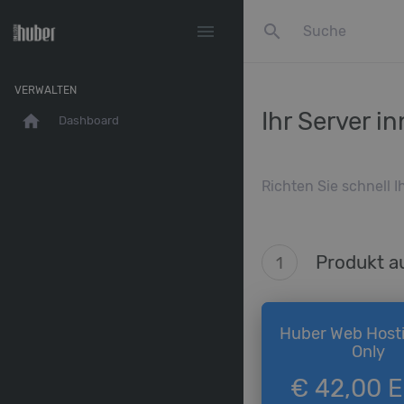
search
menu
VERWALTEN
Ihr Server i
home
Dashboard
Richten Sie schnell 
Produkt 
1
Huber Web Hosti
Only
€ 42,00 