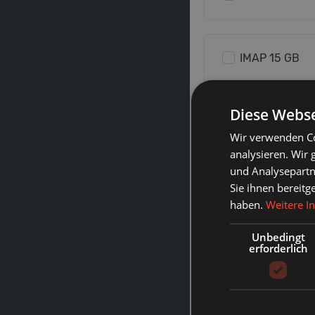
IMAP 15 GB
Diese Webse
IMAP 30 GB
Wir verwenden Co
analysieren. Wir
und Analysepartn
IMAP 50 GB
Sie ihnen bereitg
haben.
Weitere I
Unbedingt
erforderlich
IMAP 80 GB
MailBox 5