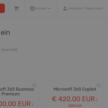
shopping_cart
language
arrow_drop_down
person
ore
German
Anmelden / Registrieren
 ein
s Geschäft.
oft 365 Business
Microsoft 365 Copilot
Premium
€ 420,00 EUR
/
00,00 EUR
/
Jährlich