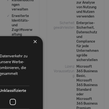
✓
Kundenbuchu
zur Analyse
ngen
von Nutzung
verwalten
und Nutzen
✓
Erweiterte
verwenden
Identitäts-
Sicherheit
Enterprise-
und
gewährleisten
Sicherheit,
Zugriffsverw
Datenschutz
altung
und
×
✓
Verbesserter
Compliance
Schutz vor
für jede
Cyberbedroh
Unternehmen
ungen, um
 Datenverkehr zu
sgröße
Viren und
sicherstellen
 unsere Werbe-
Phishing
Lizenz
Microsoft
ombinieren, die
abzuwehren
Voraussetzun
365 Business
e gesammelt
✓
Endpunktsch
g
Basic,
utz für
Microsoft
Unternehmen
365 Business
Standard
Unklassifizierte
oder
Microsoft
365 Business
Premium