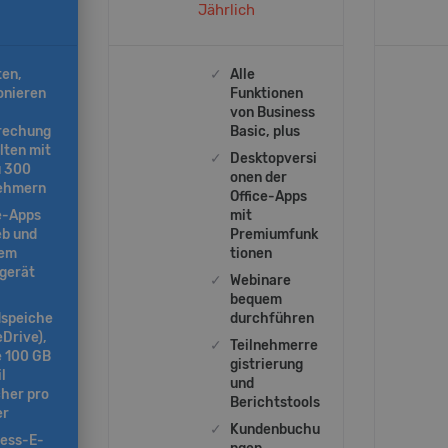
Jährlich
ten,
✓
Alle
onieren
Funktionen
von Business
rechung
Basic, plus
lten mit
✓
Desktopversi
u 300
onen der
nehmern
Office-Apps
e-Apps
mit
eb und
Premiumfunk
dem
tionen
gerät
✓
Webinare
bequem
dspeiche
durchführen
eDrive),
✓
Teilnehmerre
e 100 GB
gistrierung
l
und
her pro
Berichtstools
er
✓
Kundenbuchu
ness-E-