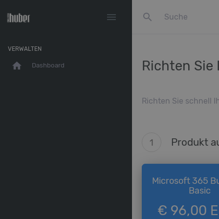
search
menu
VERWALTEN
Richten Sie 
home
Dashboard
Richten Sie schnell 
Produkt 
1
Microsoft 365 B
Basic
€ 96,00 