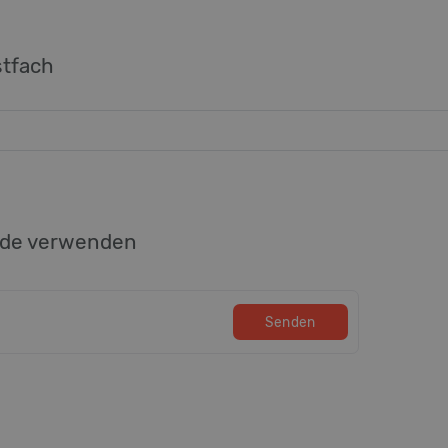
stfach
ode verwenden
Senden