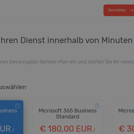
expand_m
Bestellen
Ihren Dienst innerhalb von Minuten
Ihren bevorzugten Service-Plan ein und starten Sie Ihr neue
auswählen
usiness
Microsoft 365 Business
Micros
Standard
EUR
€ 180,00 EUR
€ 3
/
/