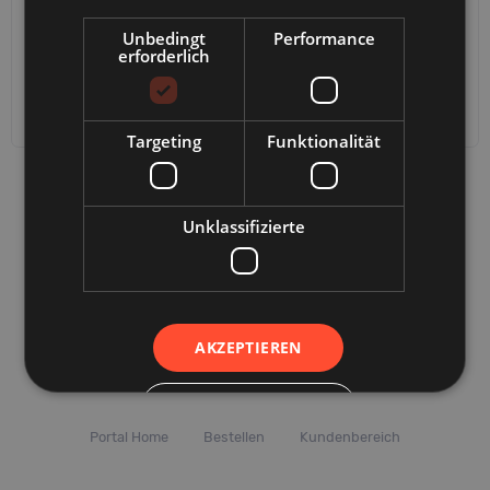
Passwort
Unbedingt
Performance
erforderlich
Haben Sie Ihr Passwort
vergessen?
Senden
Konto erstellen
Targeting
Funktionalität
Unklassifizierte
AKZEPTIEREN
© 2026 Huber Web Media GmbH
ALLE ABLEHNEN
Portal Home
Bestellen
Kundenbereich
DETAILS ANZEIGEN