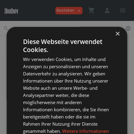
shopping_cart
person
menu
Bestellen
expand_more
search
language
×
Diese Webseite verwendet
Cookies.
Wir verwenden Cookies, um Inhalte und
Anzeigen zu personalisieren und unseren
Datenverkehr zu analysieren. Wir geben
Informationen über Ihre Nutzung unserer
Nur registrierte Kunden
Website auch an unsere Werbe- und
Analysepartner weiter, die diese
Sie müssen sich anmelden, um auf diese Seite zuzugreifen. Diese
möglicherweise mit anderen
Anmeldedaten unterscheiden sich von Ihrem Benutzernamen
Informationen kombinieren, die Sie ihnen
und Passwort für das Website-Control-Panel.
bereitgestellt haben oder die sie im
E-Mail Adresse
Rahmen Ihrer Nutzung ihrer Dienste
gesammelt haben.
Weitere Informationen