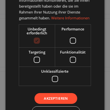
Informationen kombinieren, die Sie ihnen
bereitgestellt haben oder die sie im
Rahmen Ihrer Nutzung ihrer Dienste
gesammelt haben.
Weitere Informationen
Unbedingt
Performance
settings
erforderlich
Kundenbereich
Targeting
Funktionalität
Unklassifizierte
help
AKZEPTIEREN
Unterstützung