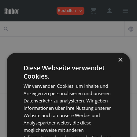
shopping_cart
person
menu
Bestellen
expand_more
search
language
×
Diese Webseite verwendet
Willkommen
Cookies.
Wir verwenden Cookies, um Inhalte und
Anzeigen zu personalisieren und unseren
Datenverkehr zu analysieren. Wir geben
Informationen über Ihre Nutzung unserer
shopping_cart
Website auch an unsere Werbe- und
Analysepartner weiter, die diese
möglicherweise mit anderen
Neue Bestellung Aufgeben